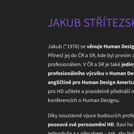
JAKUB STŘÍTEZS
Jakub (*1976) se
věnuje Human Desig
Přinesl jej do ČR a SR, kde byl prvním
profesionálem. V ČR a SR je také
jedi
profesionálního výcviku v Human De
angličtině pro Human Design Americ
pro HD učitele a pravidelně přednáší 
konferencích o Human Designu.
Díky soustavné výuce budoucích prof
posouvá své porozumění HD
. Baví h
jednoduše a s přesahem – tak, aby byl