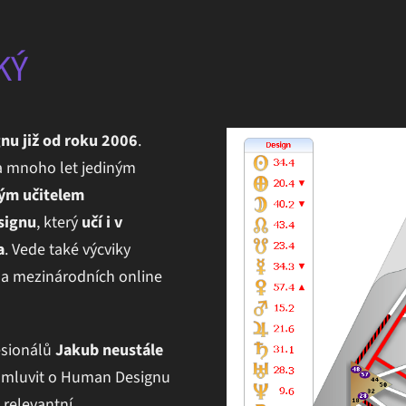
KÝ
nu již od roku 2006
.
 a mnoho let jediným
ným učitelem
signu
, který
učí i v
a
. Vede také výcviky
na mezinárodních online
esionálů
Jakub neustále
o mluvit o Human Designu
 relevantní