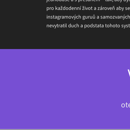
pro každodenní život a zároveň aby se 
instagramových guruů a samozvaných
nevytratil duch a podstata tohoto sys
ot