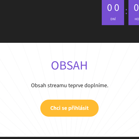
0
0
0
DNÍ
HO
OBSAH
Obsah streamu teprve doplníme.
Chci se přihlásit