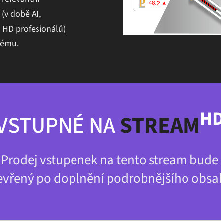
(v době AI,
 HD profesionálů)
tému.
H
VSTUPNÉ NA
STREAM
Prodej vstupenek na tento stream bude
evřený po doplnění podrobnějšího obsa