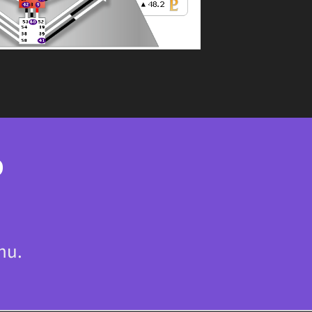
D
hu.