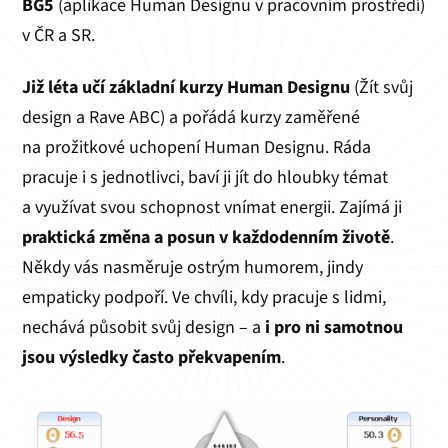
BG5
(aplikace Human Designu v pracovním prostředí)
v ČR a SR.
Již léta učí základní kurzy Human Designu
(Žít svůj
design a Rave ABC) a pořádá kurzy zaměřené
na prožitkové uchopení Human Designu. Ráda
pracuje i s jednotlivci, baví ji jít do hloubky témat
a využívat svou schopnost vnímat energii. Zajímá ji
praktická změna a posun v každodenním životě
.
Někdy vás nasměruje ostrým humorem, jindy
empaticky podpoří. Ve chvíli, kdy pracuje s lidmi,
nechává působit svůj design – a
i pro ni samotnou
jsou výsledky často překvapením
.