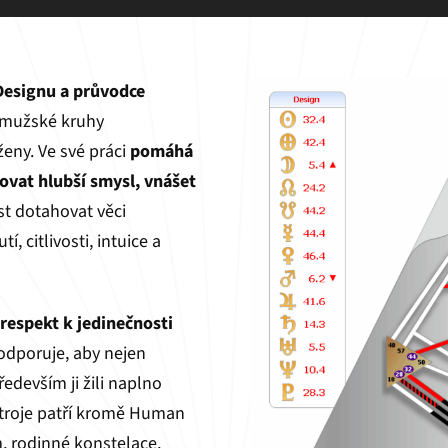
Designu a průvodce
e mužské kruhy
eny. Ve své práci
pomáhá
vovat hlubší smysl, vnášet
t dotahovat věci
, citlivosti, intuice a
respekt k jedinečnosti
odporuje, aby nejen
ředevším ji žili naplno
stroje patří kromě Human
, rodinné konstelace,