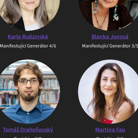
Karla Rudzinská
Blanka Junová
Manifestující Generátor 4/6
Manifestující Generátor 3/
Tomáš Drahoňovský
Martina Fau