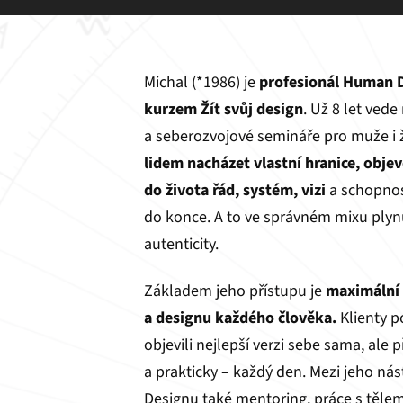
Michal (*1986) je
profesionál Human 
kurzem Žít svůj design
. Už 8 let ved
a seberozvojové semináře pro muže i ž
lidem nacházet vlastní hranice, obje
do života řád, systém, vizi
a schopnos
do konce. A to ve správném mixu plynutí
autenticity.
Základem jeho přístupu je
maximální 
a designu každého člověka.
Klienty p
objevili nejlepší verzi sebe sama, ale p
a prakticky – každý den. Mezi jeho ná
Designu také mentoring, práce s tělem