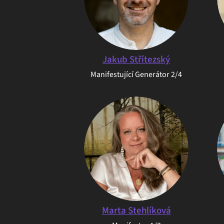
Jakub Střítezský
Manifestující Generátor 2/4
Marta Stehlíková