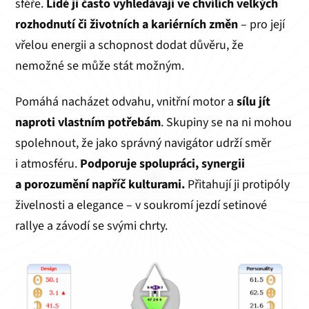
sféře.
Lidé ji často vyhledávají ve chvílích velkých
rozhodnutí či životních a kariérních změn
– pro její
vřelou energii a schopnost dodat důvěru, že
nemožné se může stát možným.
Pomáhá nacházet odvahu, vnitřní motor a
sílu jít
naproti vlastním potřebám
. Skupiny se na ni mohou
spolehnout, že jako správný navigátor udrží směr
i atmosféru.
Podporuje spolupráci, synergii
a porozumění napříč kulturami.
Přitahují ji protipóly
živelnosti a elegance – v soukromí jezdí setinové
rallye a závodí se svými chrty.