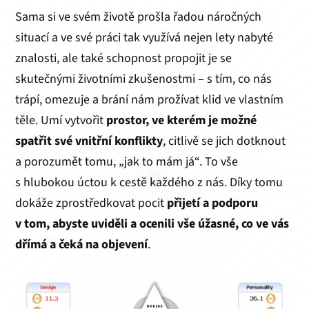
Sama si ve svém životě prošla řadou náročných
situací a ve své práci tak využívá nejen lety nabyté
znalosti, ale také schopnost propojit je se
skutečnými životními zkušenostmi – s tím, co nás
trápí, omezuje a brání nám prožívat klid ve vlastním
těle. Umí vytvořit
prostor, ve kterém je možné
spatřit své vnitřní konflikty
, citlivě se jich dotknout
a porozumět tomu, „jak to mám já“. To vše
s hlubokou úctou k cestě každého z nás. Díky tomu
dokáže zprostředkovat pocit
přijetí a podporu
v tom, abyste uviděli a ocenili vše úžasné, co ve vás
dřímá a čeká na objevení
.